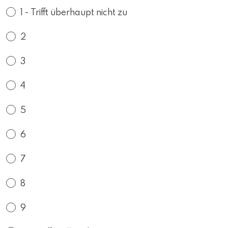
1 - Trifft überhaupt nicht zu
2
3
4
5
6
7
8
9